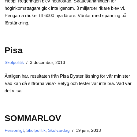
Hepp! Regeringen blev nedröstad. Skattesänkningen för
höginkomsttagare gick inte igenom. 3 miljarder rikare blev vi.
Pengarna räcker till 6000 nya lärare. Väntar med spänning på
förstärkning.
Pisa
Skolpolitik
3 december, 2013
Äntligen här, resultaten från Pisa Dyster läsning för vår minister
Vad kan då siffrorna visa? Betyg och tester var inte bra. Vad var
det vi sa!
SOMMARLOV
Personligt
,
Skolpolitik
,
Skolvardag
19 juni, 2013