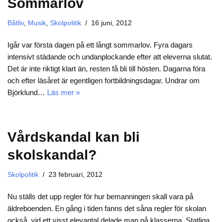
Sommarlov
Båtliv
,
Musik
,
Skolpolitik
16 juni, 2012
Igår var första dagen på ett långt sommarlov. Fyra dagars
intensivt städande och undanplockande efter att eleverna slutat.
Det är inte riktigt klart än, resten få bli till hösten. Dagarna föra
och efter läsåret är egentligen fortbildningsdagar. Undrar om
Björklund…
Läs mer »
Vårdskandal kan bli
skolskandal?
Skolpolitik
23 februari, 2012
Nu ställs det upp regler för hur bemanningen skall vara på
äldreboenden. En gång i tiden fanns det såna regler för skolan
också, vid ett visst elevantal delade man på klasserna. Statliga