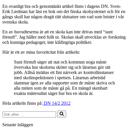
En ovanligt bra och genomtänkt artikel finns i dagens DN. Sven-
Erik Liedman har läst en bok om det finska skolsystemet och för en
gångs skull har någon dragit rätt slutsatser om vad som brister i vår
svenska skola.
En av huvudteserna är att en skola kan inte drivas med “sunt
förnuft”. Jag håller med fullt ut. Skolan skall utvecklas av forskning
och kunniga pedagoger, inte klåfingriga politiker.
Här är ett av mina favoritcitat från artikeln:
Sunt förnuft säger att stat och kommun noga måste
övervaka hur skolorna sköter sig och lärarnas gör sitt
jobb. Alltså inrättas ett fint närverk av kontrollinstanser
med skolinspektionen i spetsen. Lärarnas arbetstid
slammar igen av alla rapporter som de måste skriva och
alla möten som de måste gå på. En mängd skenbart
exakta mätresultat säger hur bra en skola är.
Hela artikeln finns på:
DN 14/2 2012
Sök
efter
…
Senaste inläggen