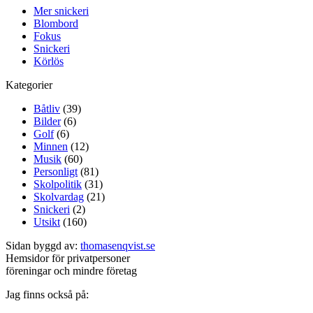
Mer snickeri
Blombord
Fokus
Snickeri
Körlös
Kategorier
Båtliv
(39)
Bilder
(6)
Golf
(6)
Minnen
(12)
Musik
(60)
Personligt
(81)
Skolpolitik
(31)
Skolvardag
(21)
Snickeri
(2)
Utsikt
(160)
Sidan byggd av:
thomasenqvist.se
Hemsidor för privatpersoner
föreningar och mindre företag
Jag finns också på: