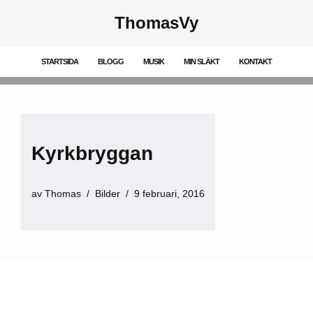
ThomasVy
Hoppa
till
STARTSIDA
BLOGG
MUSIK
MIN SLÄKT
KONTAKT
innehåll
Kyrkbryggan
av
Thomas
Bilder
9 februari, 2016