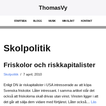
ThomasVy
Hoppa
till
STARTSIDA
BLOGG
MUSIK
MIN SLÄKT
KONTAKT
innehåll
Skolpolitik
Friskolor och riskkapitalister
Skolpolitik
7 april, 2010
Enligt DN är riskapitalister i USA intresserade av att köpa
Svenska friskolor. Låter intressant. I samma artikel står det
också att friskolorna skall drivas utan vinst. Vinsten ligger i att
det går att sälja dem vidare med förtjänst. Låter också…
Läs