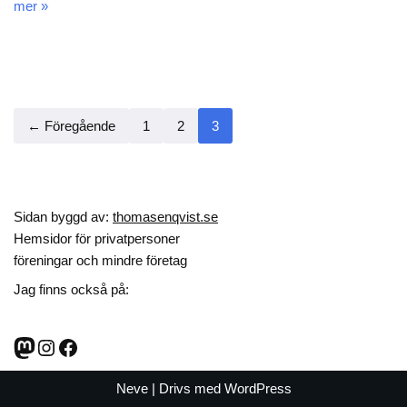
mer »
← Föregående
1
2
3
Sidan byggd av:
thomasenqvist.se
Hemsidor för privatpersoner
föreningar och mindre företag
Jag finns också på:
Neve
| Drivs med
WordPress